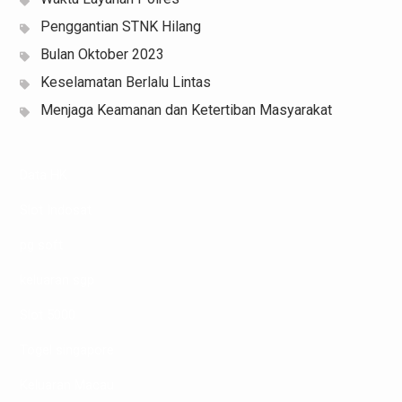
Penggantian STNK Hilang
Bulan Oktober 2023
Keselamatan Berlalu Lintas
Menjaga Keamanan dan Ketertiban Masyarakat
Data HK
Slot Indosat
pg soft
keluaran sgp
Slot 5000
Togel singapore
Keluaran Macau