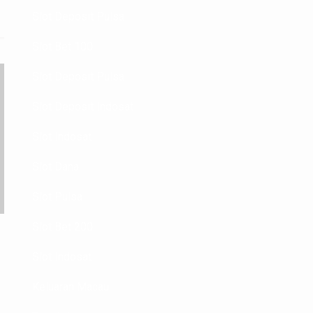
Slot Deposit Pulsa
Slot Bet 100
Slot Deposit Pulsa
Slot Deposit Indosat
Slot Indosat
Slot Dana
Slot Pulsa
Slot Bet 200
Slot Indosat
Keluaran Macau