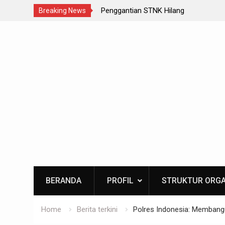
Penggantian STNK Hilang
Bu
Breaking News
Skip
to
content
BERANDA
PROFIL
STRUKTUR ORGA
Home
Berita terkini
Polres Indonesia: Membang