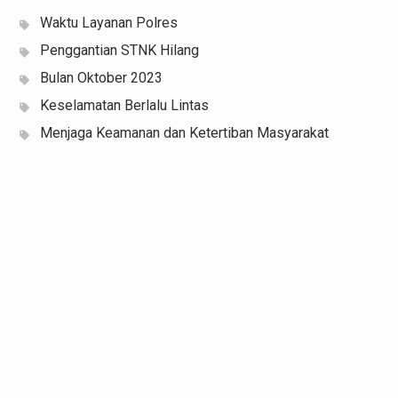
Waktu Layanan Polres
Penggantian STNK Hilang
Bulan Oktober 2023
Keselamatan Berlalu Lintas
Menjaga Keamanan dan Ketertiban Masyarakat
Data HK
Slot Indosat
pg soft
keluaran sgp
Slot 5000
Togel singapore