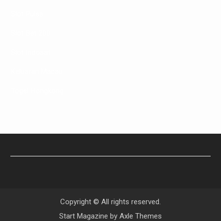
Slot Pulsa
Slot Bet 200
Slot Indosat
Keluaran Macau
Togel Hongkong
Copyright © All rights reserved.
Start Magazine by
Axle Themes