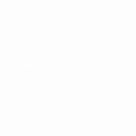
Data HK
Slot Indosat
pg soft
keluaran sgp
Slot 5000
Togel singapore
Keluaran Macau
Pengeluaran Macau
Slot Telkomsel
Data SDY
Keluaran Macau
RTP Slot Gacor Hari Ini