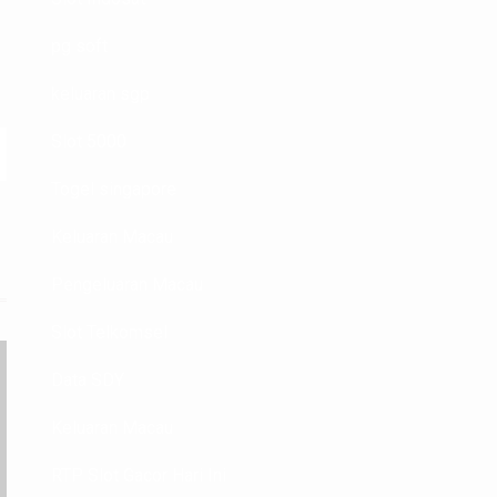
pg soft
keluaran sgp
Slot 5000
Togel singapore
Keluaran Macau
Pengeluaran Macau
Slot Telkomsel
Data SDY
Keluaran Macau
RTP Slot Gacor Hari Ini