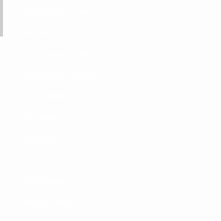
Slot Deposit Pulsa
Slot Bet 100
Slot Deposit Pulsa
Slot Deposit Indosat
Slot Indosat
Slot Dana
Slot Pulsa
Slot Bet 200
Slot Indosat
Keluaran Macau