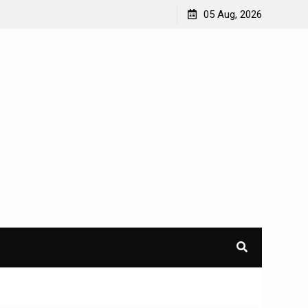
asyarakat
Penggantian STNK Hilang
05 Aug, 2026