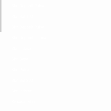
Slot Deposit Pulsa
Slot Bet 100
Slot Deposit Pulsa
Slot Deposit Indosat
Slot Indosat
Slot Dana
Slot Pulsa
Slot Bet 200
Slot Indosat
Keluaran Macau