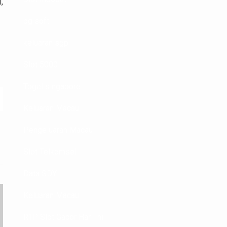
,
pg soft
keluaran sgp
Slot 5000
Togel singapore
Keluaran Macau
Pengeluaran Macau
Slot Telkomsel
Data SDY
Keluaran Macau
RTP Slot Gacor Hari Ini