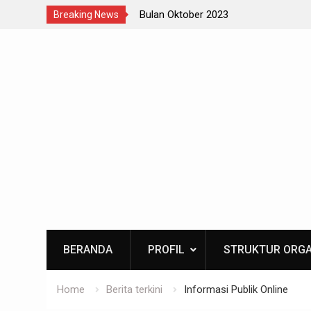
Bulan Oktober 2023
Kese
Breaking News
Skip
to
content
BERANDA
PROFIL
STRUKTUR ORGA
Home
Berita terkini
Informasi Publik Online