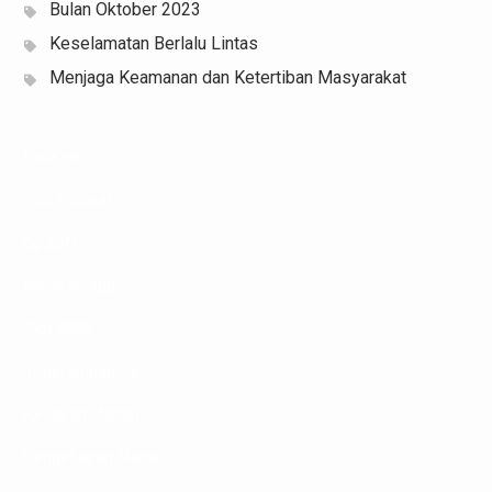
Bulan Oktober 2023
Keselamatan Berlalu Lintas
Menjaga Keamanan dan Ketertiban Masyarakat
Data HK
Slot Indosat
pg soft
keluaran sgp
Slot 5000
Togel singapore
Keluaran Macau
Pengeluaran Macau