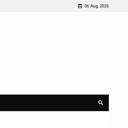
iban Masyarakat
Penggantian STNK Hilang
06 Aug, 2026