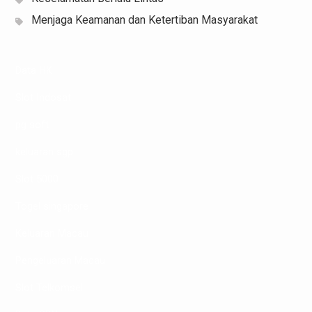
Menjaga Keamanan dan Ketertiban Masyarakat
Data HK
Slot Indosat
pg soft
keluaran sgp
Slot 5000
Togel singapore
Keluaran Macau
Pengeluaran Macau
Slot Telkomsel