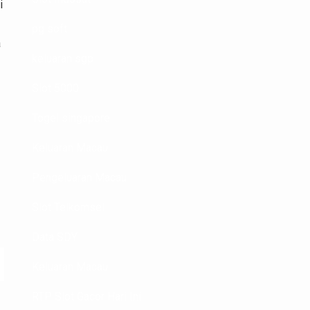
i
pg soft
a
keluaran sgp
Slot 5000
Togel singapore
Keluaran Macau
Pengeluaran Macau
Slot Telkomsel
Data SDY
Keluaran Macau
RTP Slot Gacor Hari Ini