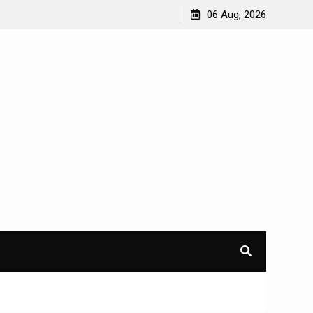
n dan Ketertiban Masyarakat
Penggantian STNK Hilang
06 Aug, 2026