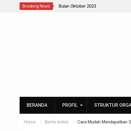
Bulan Oktober 2023
Kesela
Breaking News
Skip
to
content
BERANDA
PROFIL
STRUKTUR ORGA
Home
Berita terkini
Cara Mudah Mendapatkan S