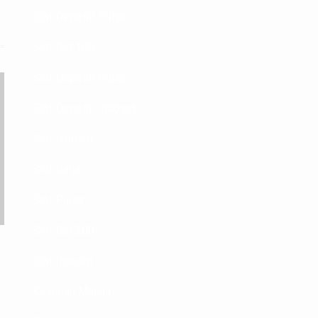
Slot Deposit Pulsa
Slot Bet 100
Slot Deposit Pulsa
Slot Deposit Indosat
Slot Indosat
Slot Dana
Slot Pulsa
Slot Bet 200
Slot Indosat
Keluaran Macau